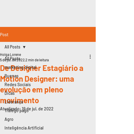
Post
All Posts
Holga Lorene
All Posts
5 de jul. de 2022
2 min de leitura
De Designer Estagiário a
marketing digital
Buenas
Motion Designer: uma
Redes Sociais
evolução em pleno
Dicas
movimento
Liderança
Atualizado:
19 de jul. de 2022
Tráfego pago
Agro
Inteligência Artificial