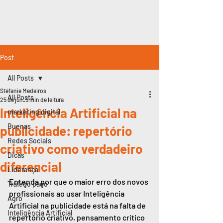
Post
All Posts
Stéfanie Medeiros
All Posts
25 de jun.
5 min de leitura
Inteligência Artificial na
marketing digital
Buenas
publicidade: repertório
Redes Sociais
criativo como verdadeiro
Dicas
diferencial
Liderança
Entenda por que o maior erro dos novos 
Tráfego pago
profissionais ao usar Inteligência 
Agro
Artificial na publicidade está na falta de 
Inteligência Artificial
repertório criativo, pensamento crítico 