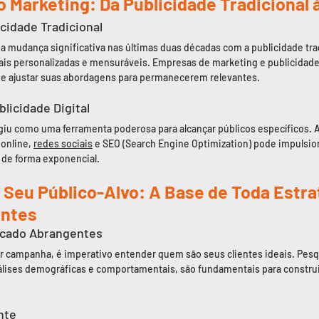
o Marketing: Da Publicidade Tradicional à
licidade Tradicional
udança significativa nas últimas duas décadas com a publicidade tra
ais personalizadas e mensuráveis. Empresas de marketing e publicidade
e ajustar suas abordagens para permanecerem relevantes.
licidade Digital
giu como uma ferramenta poderosa para alcançar públicos específicos. A 
online, 
redes sociais
 e SEO (Search Engine Optimization) pode impulsiona
 de forma exponencial.
 Seu Público-Alvo: A Base de Toda Estra
entes
rcado Abrangentes
 campanha, é imperativo entender quem são seus clientes ideais. Pes
álises demográficas e comportamentais, são fundamentais para construi
nte