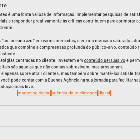
nte
ntes é uma fonte valiosa de informação. Implementar pesquisas de satis
iais e responder proativamente às críticas contribuem para aprimorar 
cliente.
s “um oceano azul” em vários mercados, e em um mercado saturado, atrai
tica que combine a compreensão profunda do público-alvo, conteúdo r
onstante.
tégias centradas no cliente, investem em 
conteúdo persuasivo
 e per
gitais são aquelas que não apenas sobrevivem, mas prosperam.
é apenas sobre atrair clientes, mas também sobre mantê-los satisfeitos
 você pode contar com a Buenas Agência na sua jornada para facilitar se
rodução mais leve.
marketing digital
agência de publicidade
digital