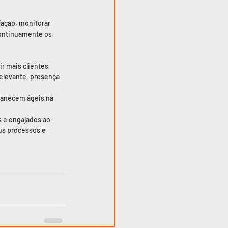
fação, monitorar 
continuamente os 
r mais clientes 
elevante, presença 
manecem ágeis na 
 e engajados ao 
us processos e 