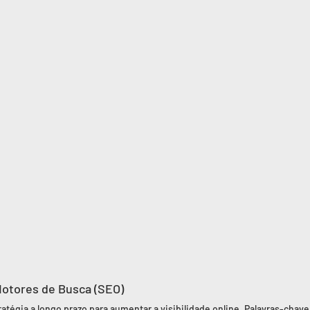
Motores de Busca (SEO)
atégia a longo prazo para aumentar a visibilidade online. Palavras-chave