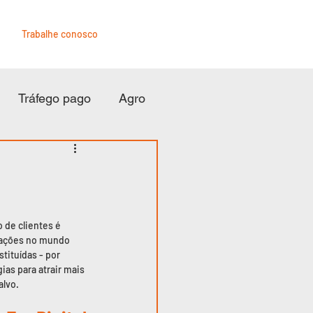
o
Trabalhe conosco
Tráfego pago
Agro
 de clientes é 
mações no mundo 
tituídas - por 
as para atrair mais 
alvo.