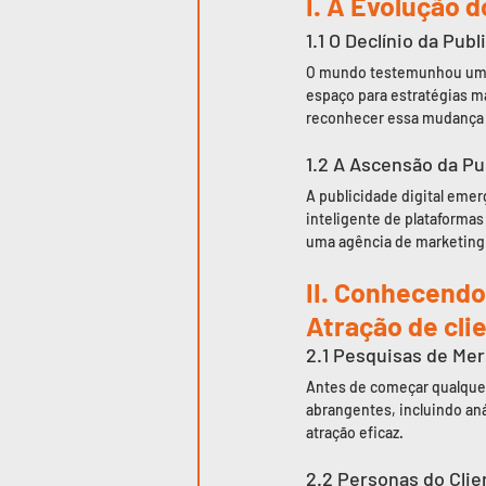
I. A Evolução d
1.1 O Declínio da Pub
O mundo testemunhou uma m
espaço para estratégias m
reconhecer essa mudança 
1.2 A Ascensão da Pub
A publicidade digital emer
inteligente de plataformas 
uma agência de marketing
II. Conhecendo
Atração de cli
2.1 Pesquisas de Me
Antes de começar qualquer
abrangentes, incluindo an
atração eficaz.
2.2 Personas do Clie