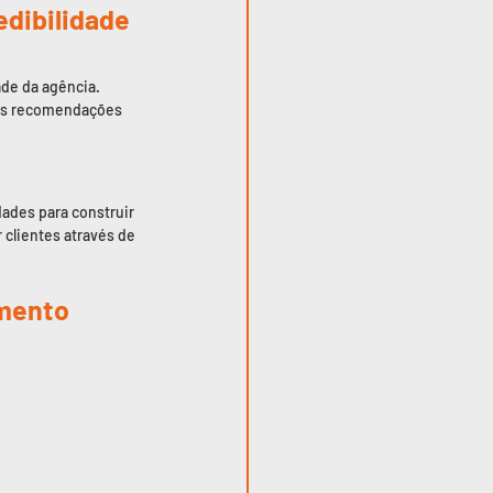
edibilidade
ade da agência. 
nas recomendações 
ades para construir 
clientes através de 
mento 